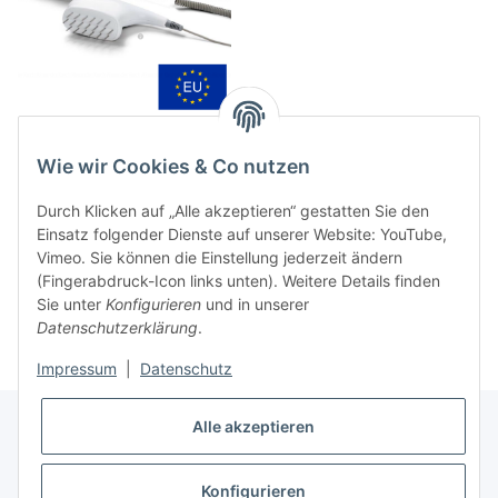
DENAS Massage Elektroden
EU/CE
Wie wir Cookies & Co nutzen
169,00 €
*
Durch Klicken auf „Alle akzeptieren“ gestatten Sie den
Einsatz folgender Dienste auf unserer Website: YouTube,
Vimeo. Sie können die Einstellung jederzeit ändern
Artikel 1 - 3 von 3
(Fingerabdruck-Icon links unten). Weitere Details finden
Sie unter
Konfigurieren
und in unserer
Datenschutzerklärung
.
Impressum
|
Datenschutz
Alle akzeptieren
Informationen
Konfigurieren