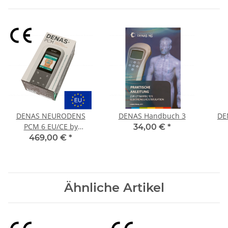
DENAS NEURODENS
DENAS Handbuch 3
DE
PCM 6 EU/CE by
34,00 €
*
Alexander Karch
469,00 €
*
Ähnliche Artikel