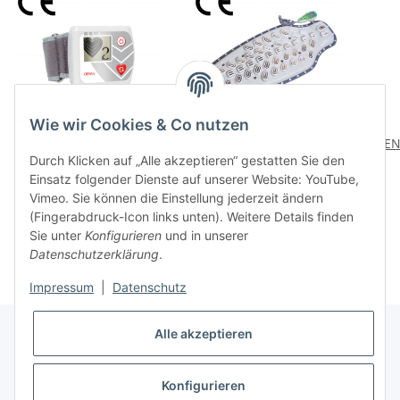
Wie wir Cookies & Co nutzen
DENAS Cardio 3 EU/CE
DENAS VERTEBRA 2
DEN
Durch Klicken auf „Alle akzeptieren“ gestatten Sie den
by Alexander Karch
SCENAR EU/CE by
Einsatz folgender Dienste auf unserer Website: YouTube,
Alexander Karch
129,00 €
*
1.699,00 €
*
Vimeo. Sie können die Einstellung jederzeit ändern
Alter Preis:
2.499,00 €
(Fingerabdruck-Icon links unten). Weitere Details finden
Sie unter
Konfigurieren
und in unserer
Datenschutzerklärung
.
Impressum
|
Datenschutz
Alle akzeptieren
Informationen
Konfigurieren