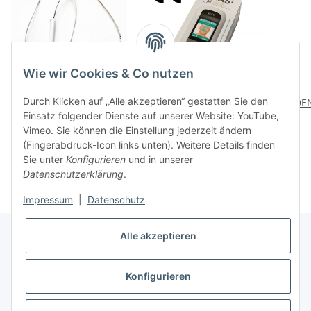
Wie wir Cookies & Co nutzen
Durch Klicken auf „Alle akzeptieren“ gestatten Sie den
DENAS Punkt Elektrode
DENAS NEURODENS
DEN
Einsatz folgender Dienste auf unserer Website: YouTube,
EU/CE
PCM 6 EU/CE by
Vimeo. Sie können die Einstellung jederzeit ändern
Alexander Karch
69,00 €
*
469,00 €
*
(Fingerabdruck-Icon links unten). Weitere Details finden
Sie unter
Konfigurieren
und in unserer
Datenschutzerklärung
.
Impressum
|
Datenschutz
Alle akzeptieren
Informationen
Konfigurieren
* Alle Preise inkl. gesetzlicher USt., zzgl.
Versand