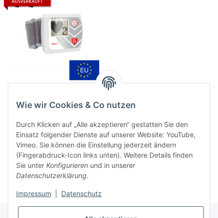
AUSVERKAUFT
DENAS Cardio 3 EU/CE by
Alexander Karch
Wie wir Cookies & Co nutzen
129,00 €
*
Durch Klicken auf „Alle akzeptieren“ gestatten Sie den
Einsatz folgender Dienste auf unserer Website: YouTube,
Vimeo. Sie können die Einstellung jederzeit ändern
Artikel 1 - 1 von 1
(Fingerabdruck-Icon links unten). Weitere Details finden
Sie unter
Konfigurieren
und in unserer
Datenschutzerklärung
.
Impressum
|
Datenschutz